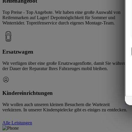
Reifenangebot
Top Preise - Top Angebote. Wir haben eine große Auswahl von
Reifenmarken auf Lager! Depotmöglichkeit für Sommer und
Winterräder. Topreifenservice durch eigenes Montage-Team.
Ersatzwagen
Wir verfügen über eine große Ersatzwagenflotte, damit Sie während
der Dauer der Reparatur Ihres Fahrzeuges mobil bleiben.
Kindereinrichtungen
Wir wollen auch unseren kleinen Besuchern die Wartezeit
verkürzen. In unserer Kinderspielecke gibt es einiges zu entdecken.
Alle Leistungen