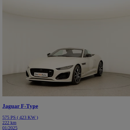
Jaguar F-Type
575
PS
(
423
KW
)
222
km
01/2025