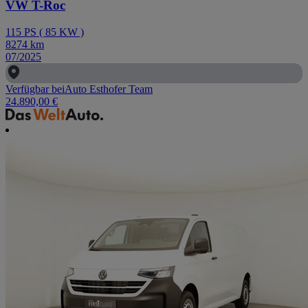
VW T-Roc
115
PS
(
85
KW
)
8274
km
07/2025
Verfügbar bei
Auto Esthofer Team
24.890,00 €