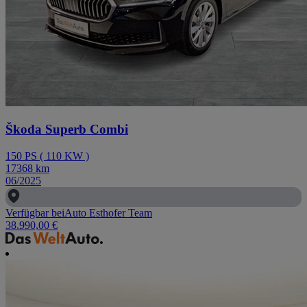
Škoda Superb Combi
150
PS
(
110
KW
)
17368
km
06/2025
Verfügbar bei
Auto Esthofer Team
38.990,00 €