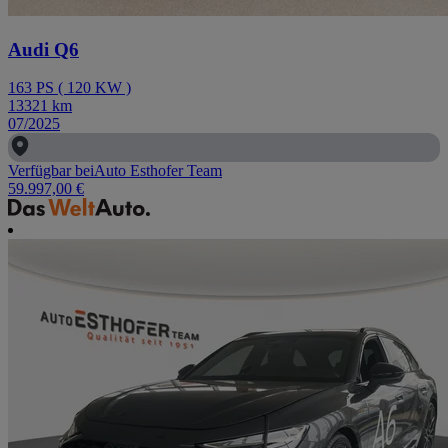
Audi Q6
163
PS
(
120
KW
)
13321
km
07/2025
Verfügbar bei
Auto Esthofer Team
59.997,00 €