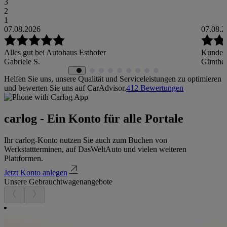
3
2
1
07.08.2026
07.08.2
Alles gut bei Autohaus Esthofer
Kundenf
Gabriele S.
Günther
Helfen Sie uns, unsere Qualität und Serviceleistungen zu optimieren
und bewerten Sie uns auf CarAdvisor.
412
Bewertungen
carlog - Ein Konto für alle Portale
Ihr carlog-Konto nutzen Sie auch zum Buchen von
Werkstattterminen, auf DasWeltAuto und vielen weiteren
Plattformen.
Jetzt Konto anlegen
Unsere Gebrauchtwagenangebote