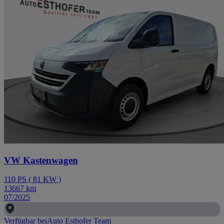
VW Kastenwagen
110
PS
(
81
KW
)
13667
km
07/2025
Verfügbar bei
Auto Esthofer Team