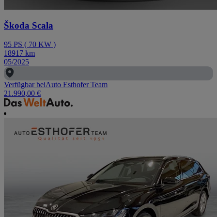
Škoda Scala
95
PS
(
70
KW
)
18917
km
05/2025
Verfügbar bei
Auto Esthofer Team
21.990,00 €