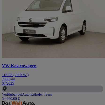
VW Kastenwagen
116
PS
(
85
KW
)
7000
km
07/2025
Verfügbar bei
Auto Esthofer Team
54.990,00 €