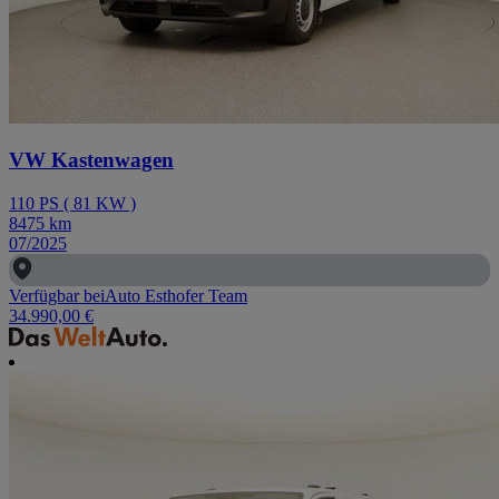
VW Kastenwagen
110
PS
(
81
KW
)
8475
km
07/2025
Verfügbar bei
Auto Esthofer Team
34.990,00 €