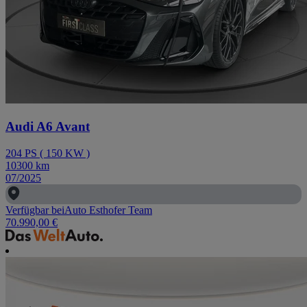
Audi A6 Avant
204
PS
(
150
KW
)
10300
km
07/2025
Verfügbar bei
Auto Esthofer Team
70.990,00 €