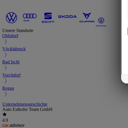
Unsere Standorte
Ohlsdorf
Vöcklabruck
Bad Ischl
Vorchdorf
Regau
Unternehmensgeschichte
Auto Esthofer Team GmbH
4.9