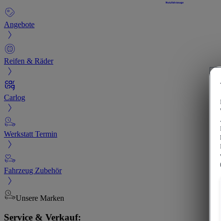
Angebote
Reifen & Räder
Carlog
Werkstatt Termin
Fahrzeug Zubehör
Unsere Marken
Service & Verkauf: