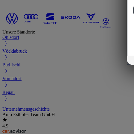
Unsere Standorte
Ohlsdorf
Vöcklabruck
Bad Ischl
Vorchdorf
Regau
Unternehmensgeschichte
Auto Esthofer Team GmbH
4.9