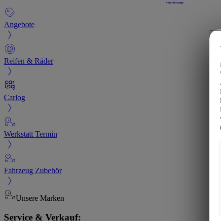
Angebote
Reifen & Räder
Carlog
Werkstatt Termin
Fahrzeug Zubehör
Unsere Marken
Service & Verkauf: